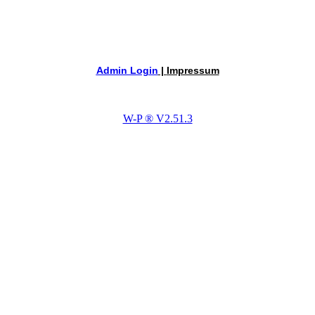
Admin Login
|
Impressum
W-P ® V2.51.3